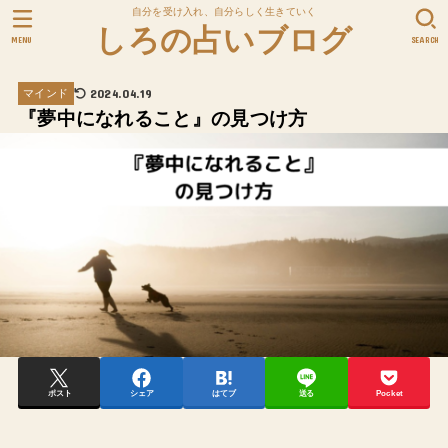
自分を受け入れ、自分らしく生きていく
しろの占いブログ
MENU
SEARCH
2024.04.19
マインド
『夢中になれること』の見つけ方
ポスト
シェア
はてブ
送る
Pocket